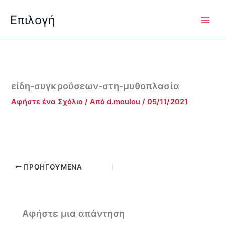
Μετάβαση
Επιλογή
στο
περιεχόμενο
είδη-συγκρούσεων-στη-μυθοπλασία
Αφήστε ένα Σχόλιο
/ Από
d.moulou
/
05/11/2021
ΠΡΟΗΓΟΎΜΕΝΑ
Αφήστε μια απάντηση