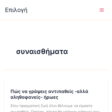
Μετάβαση
Επιλογή
στο
περιεχόμενο
συναισθήματα
Πώς να γράψεις αντιπαθείς -αλλά
αληθοφανείς- ήρωες
Στην πραγματική ζωή όλοι θέλουμε να είμαστε
συμπαθείς. Ωστόσο, πάντα θα υπάρχει κάποιος που