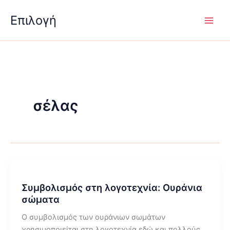
Μετάβαση
Επιλογή
στο
περιεχόμενο
σέλας
Συμβολισμός στη λογοτεχνία: Ουράνια
σώματα
Ο συμβολισμός των ουράνιων σωμάτων
χρησιμοποιείται στη λογοτεχνία εδώ και πολλούς