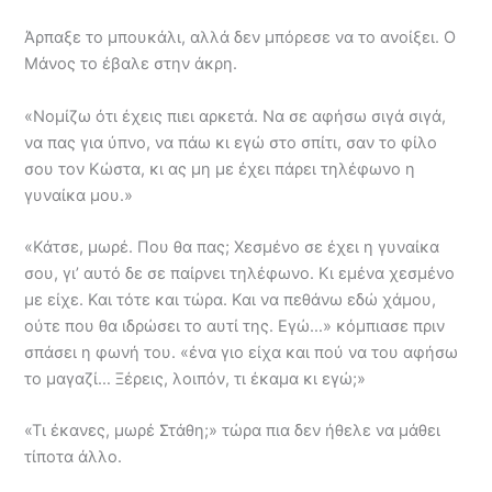
Άρπαξε το μπουκάλι, αλλά δεν μπόρεσε να το ανοίξει. Ο
Μάνος το έβαλε στην άκρη.
«Νομίζω ότι έχεις πιει αρκετά. Να σε αφήσω σιγά σιγά,
να πας για ύπνο, να πάω κι εγώ στο σπίτι, σαν το φίλο
σου τον Κώστα, κι ας μη με έχει πάρει τηλέφωνο η
γυναίκα μου.»
«Κάτσε, μωρέ. Που θα πας; Χεσμένο σε έχει η γυναίκα
σου, γι’ αυτό δε σε παίρνει τηλέφωνο. Κι εμένα χεσμένο
με είχε. Και τότε και τώρα. Και να πεθάνω εδώ χάμου,
ούτε που θα ιδρώσει το αυτί της. Εγώ…» κόμπιασε πριν
σπάσει η φωνή του. «ένα γιο είχα και πού να του αφήσω
το μαγαζί… Ξέρεις, λοιπόν, τι έκαμα κι εγώ;»
«Τι έκανες, μωρέ Στάθη;» τώρα πια δεν ήθελε να μάθει
τίποτα άλλο.