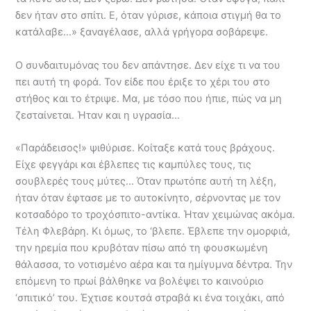
δεν ήταν στο σπίτι. Ε, όταν γύρισε, κάποια στιγμή θα το
κατάλαβε…» ξαναγέλασε, αλλά γρήγορα σοβάρεψε.
Ο συνδαιτυμόνας του δεν απάντησε. Δεν είχε τι να του
πει αυτή τη φορά. Τον είδε που έριξε το χέρι του στο
στήθος και το έτριψε. Μα, με τόσο που ήπιε, πώς να μη
ζεσταίνεται. Ήταν και η υγρασία…
«Παράδεισος!» ψιθύρισε. Κοίταξε κατά τους βράχους.
Είχε φεγγάρι και έβλεπες τις καμπύλες τους, τις
σουβλερές τους μύτες… Όταν πρωτόπε αυτή τη λέξη,
ήταν όταν έφτασε με το αυτοκίνητο, σέρνοντας με τον
κοτσαδόρο το τροχόσπιτο-αντίκα. Ήταν χειμώνας ακόμα.
Τέλη Φλεβάρη. Κι όμως, το ‘βλεπε. Έβλεπε την ομορφιά,
την ηρεμία που κρυβόταν πίσω από τη φουσκωμένη
θάλασσα, το νοτισμένο αέρα και τα ημίγυμνα δέντρα. Την
επόμενη το πρωί βάλθηκε να βολέψει το καινούριο
‘σπιτικό’ του. Έχτισε κουτσά στραβά κι ένα τοιχάκι, από