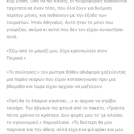
κυρ Στάθη. Όσο να πει κανείς, οι πληροφορίες διαδίδονται
ταχύτατα σε έναν τόπο, που όλα ζουν για δυόμιση
περίπου μήνες, και πεθαίνουν με την έξοδο των
τουριστών. Ήταν Αθηναίος. Αυτό ήταν το μόνο που
γνώριζαν, ακόμα κι αυτοί που δεν τον είχαν συναντήσει
ποτέ.
«Έξω από το μαγαζί μου. Είχα κρεοπωλείο στον
Πειραιά.»
«Το πούλησες;» τον ρώτησε δήθεν αδιάφορα χαζεύοντας
μια παρέα νεαρών που είχαν κατασκηνώσει πριν μια
βδομάδα και τώρα είχαν αρχίσει να μαζεύουν.
«Γιατί θα το έπαιρνε κανένας…;» κι άρχισε να στρίβει
τσιγάρο. Του έβγαινε πιο φτηνά από το πακέτο. «Τριάντα
πέντε χρόνια το κράταγα. Δυο φορές μου το ‘χε κλείσει
το υγειονομικό.» Χαμογέλασε. «Τη δεύτερη θα μου
παίρνανε και την άδεια, αλλά είχα ένα φιλαράκι και μου