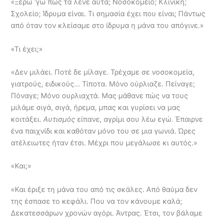
«Ξέρω ‘γω πως τα λένε αυτά; Νοσοκομείο; Κλινική;
Σχολείο; Ίδρυμα είναι. Τι σημασία έχει που είναι; Πάντως
από όταν τον κλείσαμε στο ίδρυμα η μάνα του απόγινε.»
«Τι έχει;»
«Δεν μιλάει. Ποτέ δε μίλαγε. Τρέχαμε σε νοσοκομεία,
γιατρούς, ειδικούς… Τίποτα. Μόνο ούρλιαζε. Πείναγε;
Πόναγε; Μόνο ουρλιαχτά. Μας μάθανε πώς να τους
μιλάμε σιγά, σιγά, ήρεμα, μπας και γυρίσει να μας
κοιτάξει.
Αυτισμός
είπανε, αγρίμι σου λέω εγώ. Έπαιρνε
ένα παιχνίδι και καθόταν μόνο του σε μια γωνιά. Ώρες
ατέλειωτες ήταν έτσι. Μέχρι που μεγάλωσε κι αυτός.»
«Και;»
«Και έριξε τη μάνα του από τις σκάλες. Από θαύμα δεν
της έσπασε το κεφάλι. Που να τον κάνουμε καλά;
Δεκατεσσάρων χρονών αγόρι. Άντρας. Έτσι, τον βάλαμε