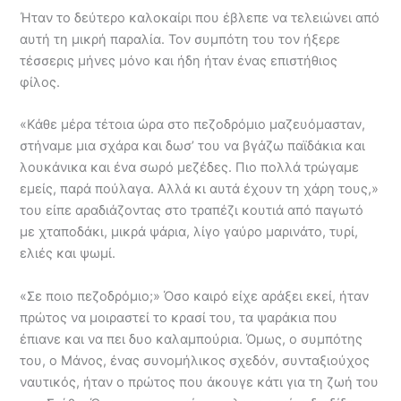
Ήταν το δεύτερο καλοκαίρι που έβλεπε να τελειώνει από
αυτή τη μικρή παραλία. Τον συμπότη του τον ήξερε
τέσσερις μήνες μόνο και ήδη ήταν ένας επιστήθιος
φίλος.
«Κάθε μέρα τέτοια ώρα στο πεζοδρόμιο μαζευόμασταν,
στήναμε μια σχάρα και δωσ’ του να βγάζω παϊδάκια και
λουκάνικα και ένα σωρό μεζέδες. Πιο πολλά τρώγαμε
εμείς, παρά πούλαγα. Αλλά κι αυτά έχουν τη χάρη τους,»
του είπε αραδιάζοντας στο τραπέζι κουτιά από παγωτό
με χταποδάκι, μικρά ψάρια, λίγο γαύρο μαρινάτο, τυρί,
ελιές και ψωμί.
«Σε ποιο πεζοδρόμιο;» Όσο καιρό είχε αράξει εκεί, ήταν
πρώτος να μοιραστεί το κρασί του, τα ψαράκια που
έπιανε και να πει δυο καλαμπούρια. Όμως, ο συμπότης
του, ο Μάνος, ένας συνομήλικος σχεδόν, συνταξιούχος
ναυτικός, ήταν ο πρώτος που άκουγε κάτι για τη ζωή του