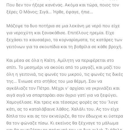
Που δεν τον ήξερε κανένας. Ακόμα και τώρα, ποιος τον
ξέρει; Ο Μάνος; Σιγά… Ήρθε, έφαγε, ήπιε…
Μάζεψε τα δυο ποτήρια σε μια λεκάνη με νερό που είχε
για νεροχύτη και ξανακάθισε. Επιτέλους ηρεμία. Είχε
ξεχάσει το καυσαέριο, τα κορναρίσματα, τις κατάρες των
γειτόνων για τα σκουπίδια και τη βοθρίλα σε κάθε βροχή.
Και μέσα σε όλα η Καίτη. Αμίλητη να περιφέρεται στο
σπίτι. Το μεσημέρι να ακούει από το μαγαζί, και μαζί του
όλη η γειτονιά, τις φωνές του μικρού, τις φωνές τις δικές
της… Ένιωσε στο στήθος του μια θέρμη. Σαν να
αγκάλιαζε τον Πέτρο. Μέχρι ν’ αρχίσει να γκρινιάζει και
σιγά σιγά να σπαρταράει σαν άγριο γατί για να ξεφύγει.
Χαμογέλασε. Και τρεις και τέσσερις φορές ας του ‘λεγε
κάτι, ας το καταλάβαινε λάθος. Χαλάλι του. Ας τον είχε
δίπλα του και ας τον εκνεύριζε, θα τον έδιωχνε κι ύστερα
θα τον φώναζε πίσω. Κι εκείνος θα ξέχναγε το μάλωμα
και θα φωτιζόταν το πρόσωπό του με δυο φιλιά. Τι ήθελε