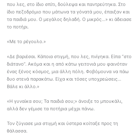
που λες, στο ίδιο σπίτι, δούλεψα και παντρεύτηκα. Στο
ίδιο πεζοδρόμιο που μάτωνα τα γόνατά μου, έπαιξαν και
τα παιδιά μου. Ο μεγάλος δηλαδή. Ο μικρός…» κι άδειασε
το ποτήρι.
«Με το ρέγουλο.»
«Δε βαριέσαι. Κάποια στιγμή, που λες, πνίγηκα. Είπα “στο
διάτανο”. Ακόμα και η από κάτω γειτονιά μου φαινόταν
ένας ξένος κόσμος, μια άλλη πόλη. Φοβόμουνα να πάω
δυο στενά παρακάτω. Είχα και τόσες υποχρεώσεις…
Βάλε κι άλλο.»
«Η γυναίκα σου; Τα παιδιά σου;» άνοιξε το μπουκάλι,
αλλά δεν γέμισε τα ποτήρια μέχρι πάνω.
Τον ζύγιασε μια στιγμή και ύστερα κοίταξε προς τη
θάλασσα.