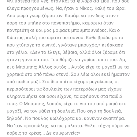
»Κι ύστερα που λες, ήταν και τα ‘φιλαράκια’ μου, που σου
έλεγα προηγουμένως. Να, ήταν ο Νίκος. Καλή του ώρα.
Από μωρά γνωριζόμασταν. Καμάρι να τον δεις όταν η
κόρη του μπήκε στο πανεπιστήμιο, καμάρι κι όταν
παντρεύτηκε και μας μοίρασε μπουμπουνιέρες. Και ο
Κώστας, καλή του ώρα κι αυτουνού. Κάθε βράδυ με το
που χτύπαγε το κινητό, γινότανε μπουχός,» κι έσκασε
στα γέλια. «Δεν το έλεγε, βέβαια, αλλά όλοι ξέραμε ότι
ήταν η γυναίκα του. Του θύμιζε να γυρίσει σπίτι του. Αμ,
κι ο Μπάμπης; Άλλος αυτός… Αυτός είχε το μαγαζί με τα
χαρτικά στο από πάνω στενό. Σου λέω όλοι εκεί ήμασταν
από παιδιά μαζί. Στα ίδια σπίτια είχαμε μεγαλώσει, οι
περισσότεροι τις δουλειές των πατεράδων μας είχαμε
κληρονομήσει και όσοι είχανε, τα αφήσανε στα παιδιά
τους. Ο Μπάμπης, λοιπόν, είχε το γιο του από μικρό στο
μαγαζί, να τον μάθει τη δουλειά. Που σιγά τη δουλειά,
δηλαδή. Να πουλάς κωλόχαρτα και κανέναν αναπτήρα.
Να ‘ταν κρεοπώλης, να πω μάλιστα. Θέλει τέχνη κύριε να
κόβεις το κρέας… Δε συμφωνείς;»