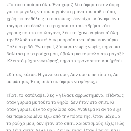
«Τα τακτοποίησα όλα. Ένα χαρτζιλίκι άφησα στην άκρη
για το μεγάλο, να του πηγαίνει η μάνα του κάθε τόσο,
χρέη –κι αν θέλεις το πιστεύεις- δεν είχα…» άναψε ένα
τσιγάρο και έδειξε το τροχόσπιτό του. «Βρήκα κάτι
γέρους που το πουλάγανε, λέει το ‘χανε γυρίσει σ’ όλη
την Ελλάδα κάποτε! Δεν μπορούσα να πάρω καινούριο.
Πολύ ακριβά. Ένα πρωί, ξύπνησα νωρίς νωρίς, πήρα μια
βαλίτσα με τα ρούχα μου, έβαλα μια ταμπέλα στο μαγαζί:
‘Κλειστό μέχρι νεωτέρας’, πήρα το τροχόσπιτο και ήρθα!»
«Κάτσε, κάτσε. Η γυναίκα σου; Δεν σου είπε τίποτα; Δε
σε ρώτησε; Έτσι, απλά σε άφησε να φύγεις;»
«Γιατί το κατάλαβε, λες;» γέλασε αρρωστημένα. «Πάντως
όταν γύρισα με τούτο το θηρίο, δεν ήταν στο σπίτι. Κι
όταν γύρισε, δεν το σχολίασε καν. Ανάθεμα κι αν το είχε
δει παρκαρισμένο έξω από την πόρτα της. Όταν μάζεψα
τα ρούχα μου, δεν ήταν στο σπίτι. Χαιρετισμούς είχε; Πώς
τα λένε αυτά; Δεν ξέρω. Δεν ρώτησα. Όταν έφυγα, πάλι