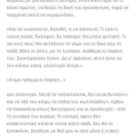
θυμώσει με μια άγνωστη δύναμη. Ήταν καλύτερα να το
κάνει πρώτος, να δείξει τη δική του αγανάκτηση, παρά να
περιμένει απλά να συμφωνήσει.
«Και να νοιαστούνε, δηλαδή, τι να κάνουνε; Τι λέει ο
νόμος κύριε; Έκλεψες; Σε πιάσαμε; Θα μπεις φυλακή. Τι
να τους πεις; Να αλλάξουν το νόμο για το δικό σου το
παιδί; Βάλε κι άλλο, μη το λυπάσαι. Ανάθεμα οι παρέες
του. Σκατόφατσες ήτανε. Δε μ’ αρέσανε, αλλά άντε να
τον κάνεις καλά, ολόκληρο άντρα.»
«Άτιμο πράγμα οι παρέες…»
Δεν απάντησε. Μετά τα «αποκλείεται, δεν είναι δυνατόν»
και τα «θα του κόψω τα πόδια του κωλόπαιδου», ήρθαν
τα παρακάλια στους δικηγόρους και οι προσευχές – από
τη γυναίκα του κυρίως. Kι ύστερα, αφού δεν
εισακούστηκε κανένα «είναι καλό παιδί, δεν θα το
ξανακάνει, βοήθησε με θεέ μου κι από μένα ό,τι θες»