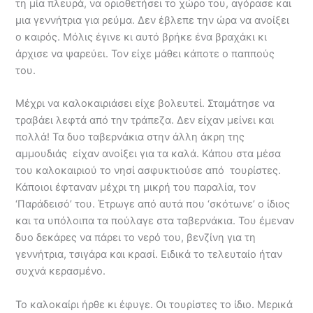
τη μία πλευρά, να οριοθετήσει το χώρο του, αγόρασε και
μια γεννήτρια για ρεύμα. Δεν έβλεπε την ώρα να ανοίξει
ο καιρός. Μόλις έγινε κι αυτό βρήκε ένα βραχάκι κι
άρχισε να ψαρεύει. Τον είχε μάθει κάποτε ο παππούς
του.
Μέχρι να καλοκαιριάσει είχε βολευτεί. Σταμάτησε να
τραβάει λεφτά από την τράπεζα. Δεν είχαν μείνει και
πολλά! Τα δυο ταβερνάκια στην άλλη άκρη της
αμμουδιάς είχαν ανοίξει για τα καλά. Κάπου στα μέσα
του καλοκαιριού το νησί ασφυκτιούσε από τουρίστες.
Κάποιοι έφταναν μέχρι τη μικρή του παραλία, τον
‘Παράδεισό’ του. Έτρωγε από αυτά που ‘σκότωνε’ ο ίδιος
και τα υπόλοιπα τα πούλαγε στα ταβερνάκια. Του έμεναν
δυο δεκάρες να πάρει το νερό του, βενζίνη για τη
γεννήτρια, τσιγάρα και κρασί. Ειδικά το τελευταίο ήταν
συχνά κερασμένο.
Το καλοκαίρι ήρθε κι έφυγε. Οι τουρίστες το ίδιο. Μερικά