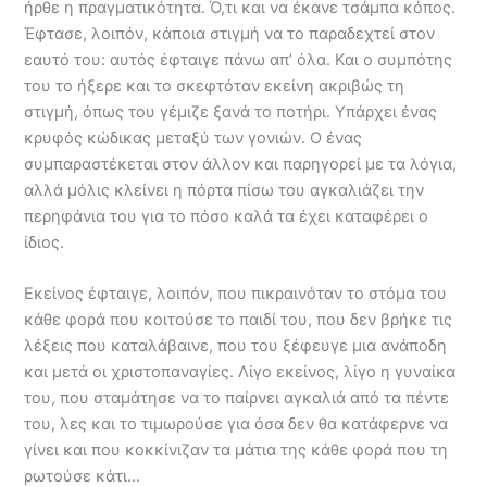
ήρθε η πραγματικότητα. Ό,τι και να έκανε τσάμπα κόπος.
Έφτασε, λοιπόν, κάποια στιγμή να το παραδεχτεί στον
εαυτό του: αυτός έφταιγε πάνω απ’ όλα. Και ο συμπότης
του το ήξερε και το σκεφτόταν εκείνη ακριβώς τη
στιγμή, όπως του γέμιζε ξανά το ποτήρι. Υπάρχει ένας
κρυφός κώδικας μεταξύ των γονιών. Ο ένας
συμπαραστέκεται στον άλλον και παρηγορεί με τα λόγια,
αλλά μόλις κλείνει η πόρτα πίσω του αγκαλιάζει την
περηφάνια του για το πόσο καλά τα έχει καταφέρει ο
ίδιος.
Εκείνος έφταιγε, λοιπόν, που πικραινόταν το στόμα του
κάθε φορά που κοιτούσε το παιδί του, που δεν βρήκε τις
λέξεις που καταλάβαινε, που του ξέφευγε μια ανάποδη
και μετά οι χριστοπαναγίες. Λίγο εκείνος, λίγο η γυναίκα
του, που σταμάτησε να το παίρνει αγκαλιά από τα πέντε
του, λες και το τιμωρούσε για όσα δεν θα κατάφερνε να
γίνει και που κοκκίνιζαν τα μάτια της κάθε φορά που τη
ρωτούσε κάτι…