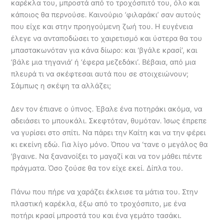
καρέκλα του, μπροστά από το τροχόσπιτό του, όλο και
κάποιος θα περνούσε. Καινούριο ‘φιλαράκι’ σαν αυτούς
που είχε και στην προηγούμενη ζωή του. Η ευγένεια
έλεγε να ανταποδώσει το χαιρετισμό και ύστερα θα του
μπαστακωνόταν για κάνα δίωρο: και ‘βγάλε κρασί’, και
‘βάλε μια τηγανιά’ ή ‘έφερα μεζεδάκι’. Βέβαια, από μια
πλευρά τι να σκέφτεσαι αυτά που σε στοιχειώνουν;
Σάμπως η σκέψη τα αλλάζει;
Δεν τον έπιανε ο ύπνος. Έβαλε ένα ποτηράκι ακόμα, να
αδειάσει το μπουκάλι. Σκεφτόταν, θυμόταν. Ίσως έπρεπε
να γυρίσει στο σπίτι. Να πάρει την Καίτη και να την φέρει
κι εκείνη εδώ. Για λίγο μόνο. Όπου να ‘τανε ο μεγάλος θα
‘βγαινε. Να ξανανοίξει το μαγαζί και να τον μάθει πέντε
πράγματα. Όσο ζούσε θα τον είχε εκεί. Δίπλα του.
Πάνω που πήρε να χαράζει έκλεισε τα μάτια του. Στην
πλαστική καρέκλα, έξω από το τροχόσπιτο, με ένα
ποτήρι κρασί μπροστά του και ένα γεμάτο τασάκι.