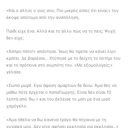
«Και ο άλλος ο γιος σου; Πιο μικρός είπες ότι είναι;» τον
έκοψε απότομα από την αναπόληση.
Παιδί είχε ένα. Αλλά και το άλλο πώς να το πεις; Ψυχή
δεν είχε;
«Άσπρο πάτο!» απάντησε. Ίσως θα ‘πρεπε να κάνει λίγο
κράτει. Δε βαριέσαι… Χτύπησε με το δείχτη το ποτήρι του
και το πρότεινε στο συμπότη του. «Με εξομολογείς;»
γέλασε.
«Σώπα μωρέ. Εγώ άφεση αμαρτιών δε δίνω. Άμα θες να
μάθω πότε έρχεται ο παπαΓιώργης. Είναι δεν είναι 10
λεπτά από ‘δω.» και του έκλεισε το μάτι με ένα μισό
χαμόγελο.
«Άμα ήθελα να δω κανένα τράγο θα πήγαινα με τη
γυναίκα μου. Δεν είχε αφήσει εκκλησία για εκκλησία…»