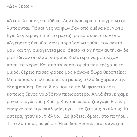
«Δεν ξέρω.»
«Άκου, λοιπόν, να μάθεις. Δεν είναι ωραίο πράγμα να σε
λυπούνται. Πόσοι λες να ψώνιζαν από εμένα και γιατί;
Εγώ δεν έτρωγα από το μαγαζί μου.» σκάει στα γέλια.
«Άχρηστος ένιωθα. Δεν μπορούσα να ταΐσω τον εαυτό
μου και την οικογένεια μου, όποια κι αν ήταν αυτή, αν δε
μου έδιναν οι άλλοι να φάω. Καλύτερα να μου είχαν
κοπεί τα χέρια. Και από τα νοσοκομεία που τρέχαμε το
μικρό, ξέρεις πόσες φορές μας κάνανε δώρο θεραπείες;
Μπορούσα να πληρώσω ένα μέρος, αλλά δεχόμουν την
ελεημοσύνη. Για το δικό μου το παιδί, φαινόταν ότι
κάποιος ξένος νοιαζόταν περισσότερο. Αλλά έτσι είχαμε
μάθει κι εγώ και η Καίτη. Κάναμε ωραίο ζευγάρι. Εκείνη
έπαιρνε από την εκκλησία, εγώ… τάιζα τους σκύλους. Κι
ύστερα, ήταν και τ’ άλλο… Δε βάζεις, όμως, στο ποτήρι…
Τι το λυπάσαι, μωρέ…;» Ήπιε δυο γουλιές και συνέχισε.