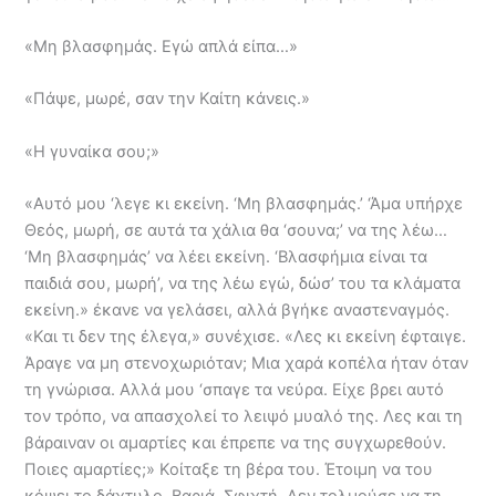
«Μη βλασφημάς. Εγώ απλά είπα…»
«Πάψε, μωρέ, σαν την Καίτη κάνεις.»
«Η γυναίκα σου;»
«Αυτό μου ‘λεγε κι εκείνη. ‘Μη βλασφημάς.’ ‘Άμα υπήρχε
Θεός, μωρή, σε αυτά τα χάλια θα ‘σουνα;’ να της λέω…
‘Μη βλασφημάς’ να λέει εκείνη. ‘Βλασφήμια είναι τα
παιδιά σου, μωρή’, να της λέω εγώ, δώσ’ του τα κλάματα
εκείνη.» έκανε να γελάσει, αλλά βγήκε αναστεναγμός.
«Και τι δεν της έλεγα,» συνέχισε. «Λες κι εκείνη έφταιγε.
Άραγε να μη στενοχωριόταν; Μια χαρά κοπέλα ήταν όταν
τη γνώρισα. Αλλά μου ‘σπαγε τα νεύρα. Είχε βρει αυτό
τον τρόπο, να απασχολεί το λειψό μυαλό της. Λες και τη
βάραιναν οι αμαρτίες και έπρεπε να της συγχωρεθούν.
Ποιες αμαρτίες;» Κοίταξε τη βέρα του. Έτοιμη να του