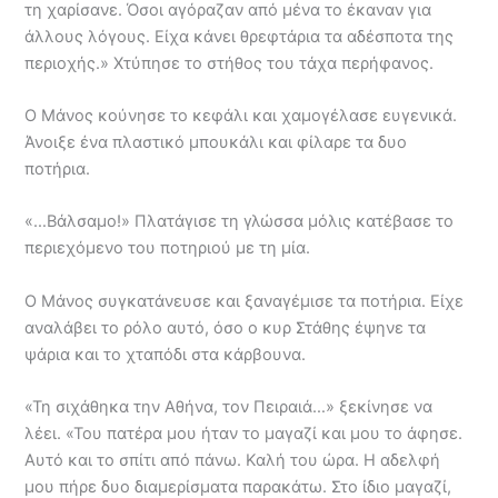
τη χαρίσανε. Όσοι αγόραζαν από μένα το έκαναν για
άλλους λόγους. Είχα κάνει θρεφτάρια τα αδέσποτα της
περιοχής.» Χτύπησε το στήθος του τάχα περήφανος.
Ο Μάνος κούνησε το κεφάλι και χαμογέλασε ευγενικά.
Άνοιξε ένα πλαστικό μπουκάλι και φίλαρε τα δυο
ποτήρια.
«…Βάλσαμο!» Πλατάγισε τη γλώσσα μόλις κατέβασε το
περιεχόμενο του ποτηριού με τη μία.
Ο Μάνος συγκατάνευσε και ξαναγέμισε τα ποτήρια. Είχε
αναλάβει το ρόλο αυτό, όσο ο κυρ Στάθης έψηνε τα
ψάρια και το χταπόδι στα κάρβουνα.
«Τη σιχάθηκα την Αθήνα, τον Πειραιά…» ξεκίνησε να
λέει. «Του πατέρα μου ήταν το μαγαζί και μου το άφησε.
Αυτό και το σπίτι από πάνω. Καλή του ώρα. Η αδελφή
μου πήρε δυο διαμερίσματα παρακάτω. Στο ίδιο μαγαζί,