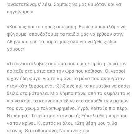
‘αναστατώναμε’ λέει. Σάμπως θα μας θυμόταν και να
πηγαίναμε;»
«Και πώς και το πήρες απόφαση; Εμείς παρακαλάμε να
φύγουμε, σπουδάζουμε τα παιδιά μας να έρθουν στην
Αθήνα και εσύ τα παράτησες όλα για να ‘ρθεις εδώ
χάμου;»
«Τι δεν κατάλαβες από όσα σου είπα;» πρώτη φορά τον
κοίταζε στα μάτια από την ώρα που κάθισαν. Οι νεαροί
είχαν ήδη φύγει για το λιμάνι. Το μόνο που ακουγόταν
ήταν κάτι ξεχασμένοι τζίτζικες και το κυματάκι να σκάει
δειλά στα βότσαλα. Μια λάμπα πάνω από το κεφάλι τους
για να καίει τα κουνούπια έδινε στο ασπράδι των ματιών
του ένα χρώμα ταλαιπωρημένο. Υγρό. Κοίταξε πιο πέρα.
Ντράπηκε. Τι ερώτηση ήταν αυτή; Εύκολα θα μπορούσε
να τον κρίνει. Κι αυτός κι όλοι. «Στη θέση μου τι θα
έκανες; Θα καθόσουνα; Να κάνεις τι;»