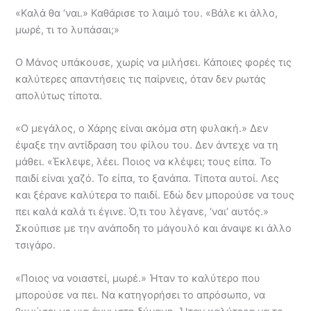
«Καλά θα ‘ναι.» Καθάρισε το λαιμό του. «Βάλε κι άλλο,
μωρέ, τι το λυπάσαι;»
Ο Μάνος υπάκουσε, χωρίς να μιλήσει. Κάποιες φορές τις
καλύτερες απαντήσεις τις παίρνεις, όταν δεν ρωτάς
απολύτως τίποτα.
«Ο μεγάλος, ο Χάρης είναι ακόμα στη φυλακή.» Δεν
έψαξε την αντίδραση του φίλου του. Δεν άντεχε να τη
μάθει. «Έκλεψε, λέει. Ποιος να κλέψει; τους είπα. Το
παιδί είναι χαζό. Το είπα, το ξανάπα. Τίποτα αυτοί. Λες
και ξέρανε καλύτερα το παιδί. Εδώ δεν μπορούσε να τους
πει καλά καλά τι έγινε. Ό,τι του λέγανε, ‘ναι’ αυτός.»
Σκούπισε με την ανάποδη το μάγουλό και άναψε κι άλλο
τσιγάρο.
«Ποιος να νοιαστεί, μωρέ.» Ήταν το καλύτερο που
μπορούσε να πει. Να κατηγορήσει το απρόσωπο, να