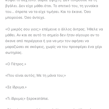
κόψει το δάχτυλο. Βαριά. Σφιχτή. Δεν τολμούσε να τη
βγάλει. Δεν είχε μάθει έτσι. Το σπιτικό του, τη γυναίκα
του… έπρεπε να τα είχε τιμήσει. Και το έκανε. Όσο
μπορούσε. Όσο άντεχε.
«Ο μικρός σου γιος;» επέμεινε ο άλλος άντρας. Ήθελε να
μάθει. Αν και σε αυτό το σημείο δεν ήταν σίγουρο αν το
έκανε από περιέργεια ή για να μην τον αφήσει να
μαραζώσει σε σκέψεις, χωρίς να του προσφέρει ένα χέρι
σωτηρίας.
«Ο Πέτρος.»
«Που είναι αυτός; Με τη μάνα του;»
«Σε ίδρυμα.»
«Τι ίδρυμα;» ξεροκατάπιε.